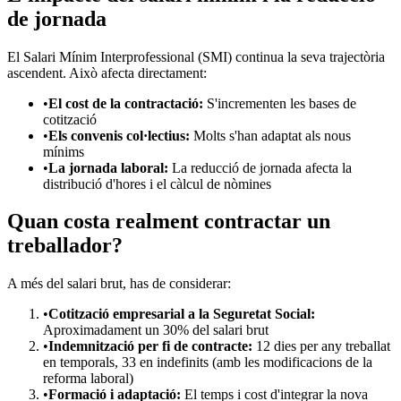
de jornada
El Salari Mínim Interprofessional (SMI) continua la seva trajectòria
ascendent. Això afecta directament:
•
El cost de la contractació:
S'incrementen les bases de
cotització
•
Els convenis col·lectius:
Molts s'han adaptat als nous
mínims
•
La jornada laboral:
La reducció de jornada afecta la
distribució d'hores i el càlcul de nòmines
Quan costa realment contractar un
treballador?
A més del salari brut, has de considerar:
•
Cotització empresarial a la Seguretat Social:
Aproximadament un 30% del salari brut
•
Indemnització per fi de contracte:
12 dies per any treballat
en temporals, 33 en indefinits (amb les modificacions de la
reforma laboral)
•
Formació i adaptació:
El temps i cost d'integrar la nova