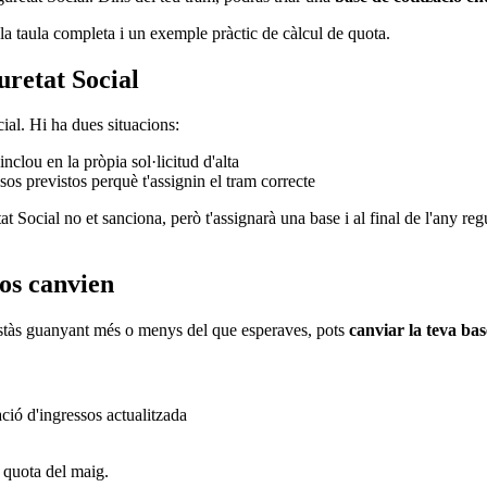
la taula completa i un exemple pràctic de càlcul de quota.
uretat Social
cial. Hi ha dues situacions:
nclou en la pròpia sol·licitud d'alta
os previstos perquè t'assignin el tram correcte
 Social no et sanciona, però t'assignarà una base i al final de l'any regul
sos canvien
estàs guanyant més o menys del que esperaves, pots
canviar la teva base
ació d'ingressos actualitzada
a quota del maig.