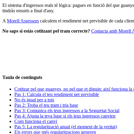
El sistema d'ingressos reals té lògica: pagues en funció del que guanyes
tindràs ensurts a final d'any.
A
Morell Assessors
calculem el rendiment net previsible de cada client,
No saps si estàs cotitzant pel tram correcte?
Contacta amb Morell 
Sol·licita Consulta Gratuïta
646 631 306
Taula de continguts
Cotitzar pel que guanyes, no pel que et diguin: així funciona la 
Pas 1: Calcula el teu rendiment net previsible
No és igual per a tots
Pas 2: Troba el teu tram i tria base
Pas 3: Comunica els teus ingressos a la Seguretat Social
Pas 4: Ajusta la teva base si els teus ingressos canvien
Com funciona el canvi
Pas 5: La regularització anual (el moment de la veritat)
Els errors que més regularitzacions generen