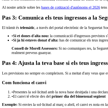
Al nostre article sobre les
bases de cotització d'autònoms el 2026
tens 
Pas 3: Comunica els teus ingressos a la Seg
El tràmit és
telemàtic
, a través del portal electrònic de la Seguretat So
•
Si et dones d'alta nou:
la comunicació d'ingressos previstos s'i
•
Si ja hi estaves donat d'alta:
has de comunicar els teus ingress
Consell de Morell Assessors:
Si no comuniques res, la Seguretat
realment preveus guanyar.
Pas 4: Ajusta la teva base si els teus ingres
Les previsions no sempre es compleixen. Si a meitat d'any veus que 
Com funciona el canvi
•
Presentes la sol·licitud amb la nova base desitjada i una declar
•
El canvi té efecte des del
primer dia del bimensual següent
Exemple:
Si envies la sol·licitud al març o abril, el canvi es nota en l