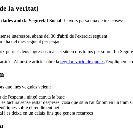
e la veritat)
 dades amb la Seguretat Social
. Llavors passa una de tres coses:
 sense interessos, abans del 30 d'abril de l'exercici següent
ltim dia del mes següent per pagar
ix però els teus ingressos reals et situen dos trams per sobre. La Segure
-te'n. Al nostre article sobre la
regularització de quotes
t'expliquem com
en
rors que més vegades veiem:
 de l'esperat i ningú canvia la base
 es factura sense restar despeses, cosa que situa l'autònom en un tram su
enèriques sobre el rendiment net
al i es deixa en un calaix fins que genera recàrrecs
sa