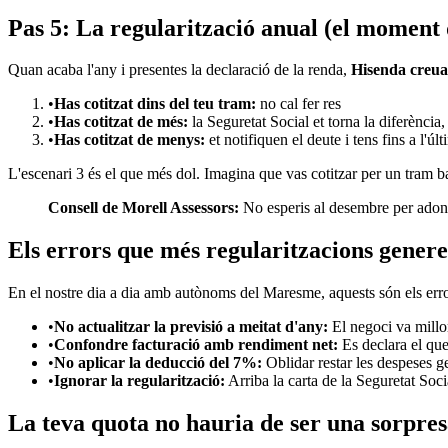
Pas 5: La regularització anual (el moment d
Quan acaba l'any i presentes la declaració de la renda,
Hisenda creua
•
Has cotitzat dins del teu tram:
no cal fer res
•
Has cotitzat de més:
la Seguretat Social et torna la diferència,
•
Has cotitzat de menys:
et notifiquen el deute i tens fins a l'ú
L'escenari 3 és el que més dol. Imagina que vas cotitzar per un tram ba
Consell de Morell Assessors:
No esperis al desembre per adonar
Els errors que més regularitzacions gener
En el nostre dia a dia amb autònoms del Maresme, aquests són els er
•
No actualitzar la previsió a meitat d'any:
El negoci va millor
•
Confondre facturació amb rendiment net:
Es declara el que
•
No aplicar la deducció del 7%:
Oblidar restar les despeses g
•
Ignorar la regularització:
Arriba la carta de la Seguretat Soci
La teva quota no hauria de ser una sorpre