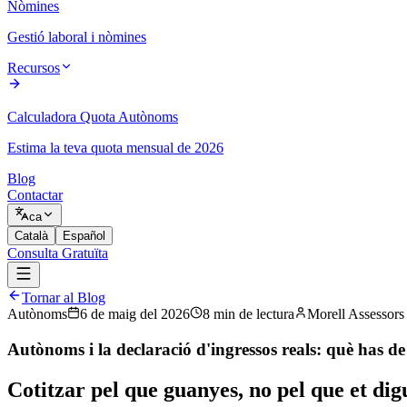
Nòmines
Gestió laboral i nòmines
Recursos
Calculadora Quota Autònoms
Estima la teva quota mensual de 2026
Blog
Contactar
ca
Català
Español
Consulta Gratuïta
Tornar al Blog
Autònoms
6 de maig del 2026
8
min
de lectura
Morell Assessors
Autònoms i la declaració d'ingressos reals: què has de 
Cotitzar pel que guanyes, no pel que et digu