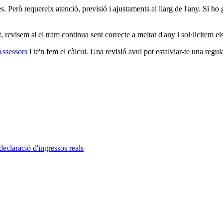
. Però requereix atenció, previsió i ajustaments al llarg de l'any. Si ho 
 revisem si el tram continua sent correcte a meitat d'any i sol·licitem el
Assessors
i te'n fem el càlcul. Una revisió avui pot estalviar-te una regu
declaració d'ingressos reals