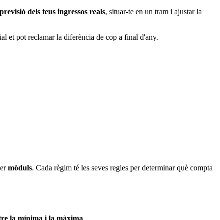
revisió dels teus ingressos reals
, situar-te en un tram i ajustar la
l et pot reclamar la diferència de cop a final d'any.
er
mòduls
. Cada règim té les seves regles per determinar què compta
ntre la mínima i la màxima
.