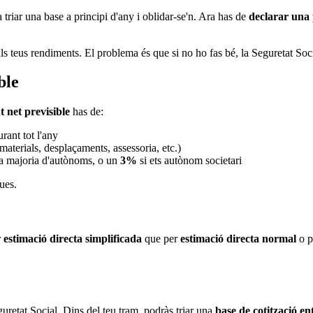
 triar una base a principi d'any i oblidar-se'n. Ara has de
declarar una p
 teus rendiments. El problema és que si no ho fas bé, la Seguretat Socia
ble
 net previsible
has de:
rant tot l'any
aterials, desplaçaments, assessoria, etc.)
la majoria d'autònoms, o un
3%
si ets autònom societari
ues.
r
estimació directa simplificada
que per
estimació directa normal
o p
uretat Social. Dins del teu tram, podràs triar una
base de cotització e