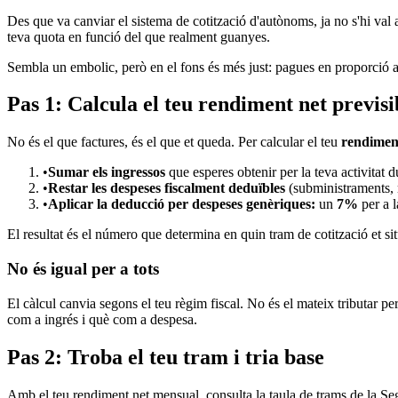
Des que va canviar el sistema de cotització d'autònoms, ja no s'hi val a
teva quota en funció del que realment guanyes.
Sembla un embolic, però en el fons és més just: pagues en proporció als
Pas 1: Calcula el teu rendiment net previsi
No és el que factures, és el que et queda. Per calcular el teu
rendiment
•
Sumar els ingressos
que esperes obtenir per la teva activitat du
•
Restar les despeses fiscalment deduïbles
(subministraments, m
•
Aplicar la deducció per despeses genèriques:
un
7%
per a 
El resultat és el número que determina en quin tram de cotització et sit
No és igual per a tots
El càlcul canvia segons el teu règim fiscal. No és el mateix tributar pe
com a ingrés i què com a despesa.
Pas 2: Troba el teu tram i tria base
Amb el teu rendiment net mensual, consulta la taula de trams de la Seg