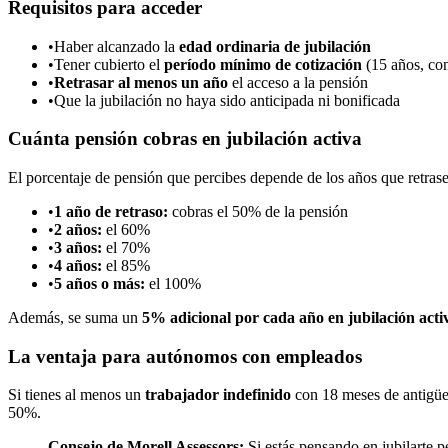
Requisitos para acceder
•
Haber alcanzado la
edad ordinaria de jubilación
•
Tener cubierto el
período mínimo de cotización
(15 años, con
•
Retrasar al menos un año
el acceso a la pensión
•
Que la jubilación no haya sido anticipada ni bonificada
Cuánta pensión cobras en jubilación activa
El porcentaje de pensión que percibes depende de los años que retrase
•
1 año de retraso:
cobras el 50% de la pensión
•
2 años:
el 60%
•
3 años:
el 70%
•
4 años:
el 85%
•
5 años o más:
el 100%
Además, se suma un
5% adicional por cada año en jubilación acti
La ventaja para autónomos con empleados
Si tienes al menos un
trabajador indefinido
con 18 meses de antigüed
50%.
Consejo de Morell Assessors:
Si estás pensando en jubilarte pe