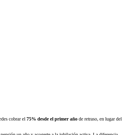
edes cobrar el
75% desde el primer año
de retraso, en lugar del
 pensión un año y acogerte a la jubilación activa. La diferencia