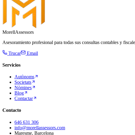
Morell
Assessors
Asesoramiento profesional para todas sus consultas contables y fisca
Trucar
Email
Servicios
Autònoms
Societats
Nòmines
Blog
Contactar
Contacto
646 631 306
info@morellassessors.com
Maresme, Barcelona