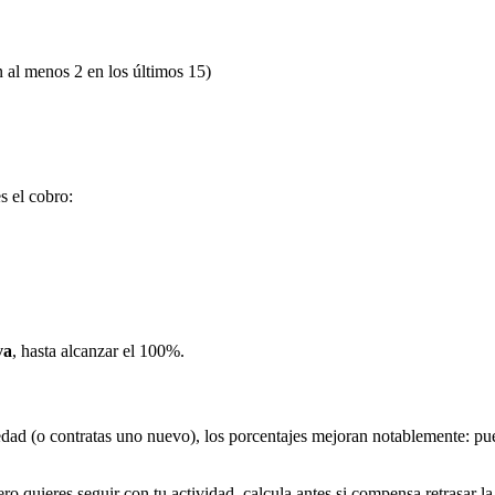
 al menos 2 en los últimos 15)
s el cobro:
va
, hasta alcanzar el 100%.
ad (o contratas uno nuevo), los porcentajes mejoran notablemente: pu
ro quieres seguir con tu actividad, calcula antes si compensa retrasar la