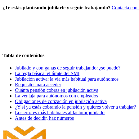
¿Te estás planteando jubilarte y seguir trabajando?
Contacta con 
Solicita Consulta Gratuita
646 631 306
Tabla de contenidos
Jubilado y con ganas de seguir trabajando: ¿se puede?
La regla básica: el límite del SMI
Jubilación activa: la vía más habitual para autónomos
Requisitos para acceder
Cuánta pensión cobras en jubilación activa
La ventaja para autónomos con empleados
Obligaciones de cotización en jubilación activa
¿Y si ya estás cobrando la pensión y quieres volver a trabajar?
Los errores más habituales al facturar jubilado
Antes de decidir, haz números