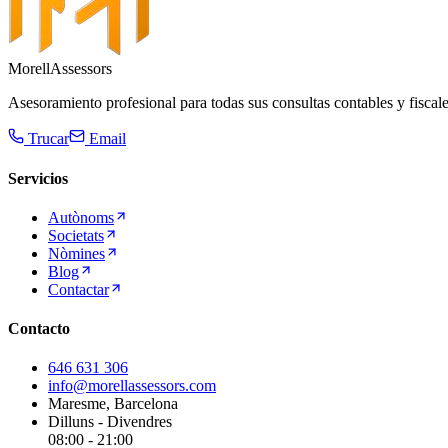
Morell
Assessors
Asesoramiento profesional para todas sus consultas contables y fisca
Trucar
Email
Servicios
Autònoms
Societats
Nòmines
Blog
Contactar
Contacto
646 631 306
info@morellassessors.com
Maresme, Barcelona
Dilluns - Divendres
08:00 - 21:00